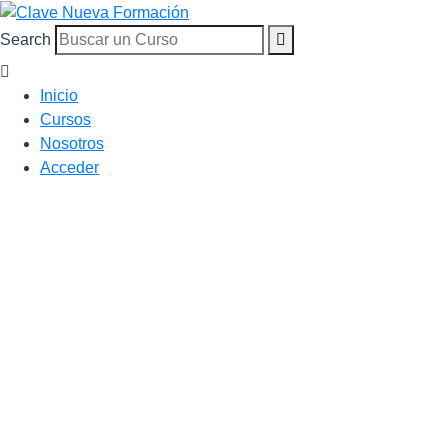
Search
Inicio
Cursos
Nosotros
Acceder
Contacto
Home
Contacto
¡Hemos sustituido los
mensajes a correos
electrónicos!.